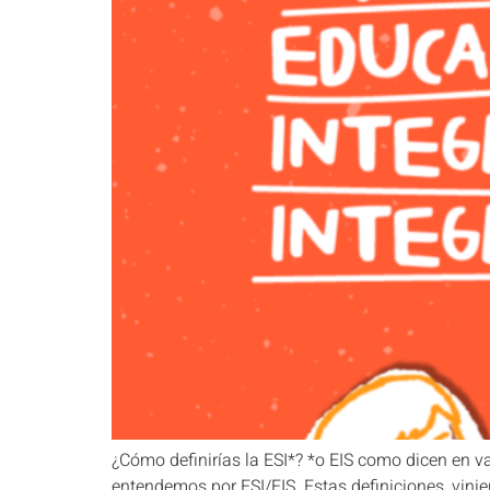
¿Cómo definirías la ESI*? *o EIS como dicen en v
entendemos por ESI/EIS. Estas definiciones, vini