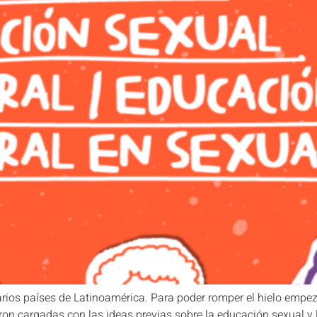
arios países de Latinoamérica. Para poder romper el hielo empez
eron cargadas con las ideas previas sobre la educación sexual y 