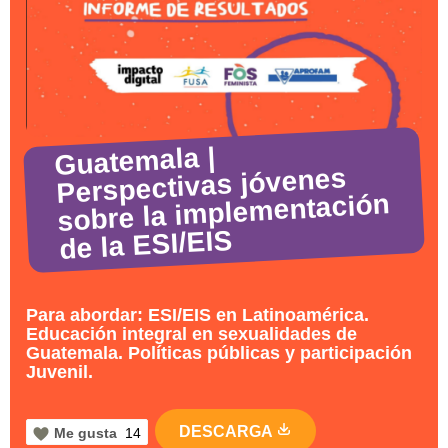
Guatemala |
Perspectivas jóvenes
sobre la implementación
de la ESI/EIS
Para abordar: ESI/EIS en Latinoamérica.
Educación integral en sexualidades de
Guatemala. Políticas públicas y participación
Juvenil.
DESCARGA
Me gusta
14