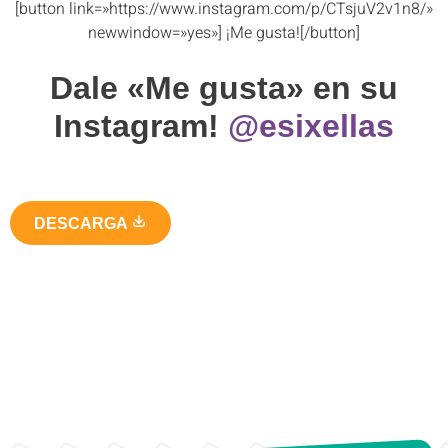
[button link=»https://www.instagram.com/p/CTsjuV2v1n8/»
newwindow=»yes»] ¡Me gusta![/button]
Dale «Me gusta» en su
Instagram!
@esixellas
DESCARGA