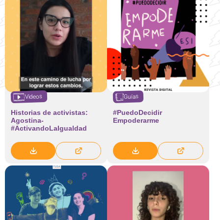
Videos
Guías
Historias de activistas:
#PuedoDecidir
Agostina-
Empoderarme
#ActivandoLaIgualdad