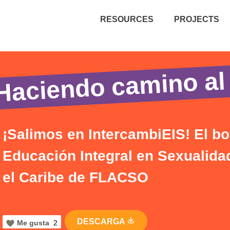
RESOURCES
PROJECTS
Haciendo camino al
¡Salimos en IntercambiEIS! El bol
Educación Integral en Sexualida
el Caribe de FLACSO
DESCARGA
Me gusta
2