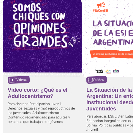
Videos
Guides
Video corto: ¿Qué es el
La Situación de la
Adultocentrismo?
Argentina: Un en
institucional desd
Para abordar: Participación juvenil.
Derechos sexuales y (no) reproductivos de
Juventudes
las juventudes. Adultocentrismo.
Para abordar: ESI/EIS en Lati
Contenido recomendado para adultes y
Educación integral en sexuali
personas que trabajan con jóvenes.
Bolivia. Políticas públicas y p
Juvenil.