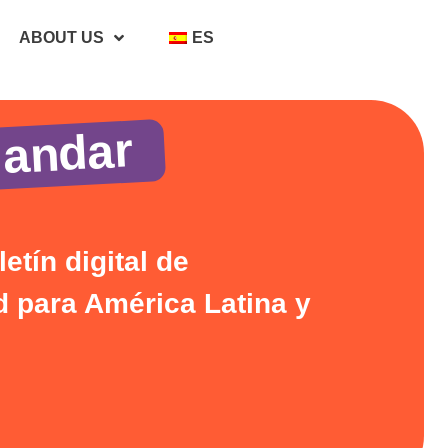
ABOUT US
ES
 andar
etín digital de
d para América Latina y