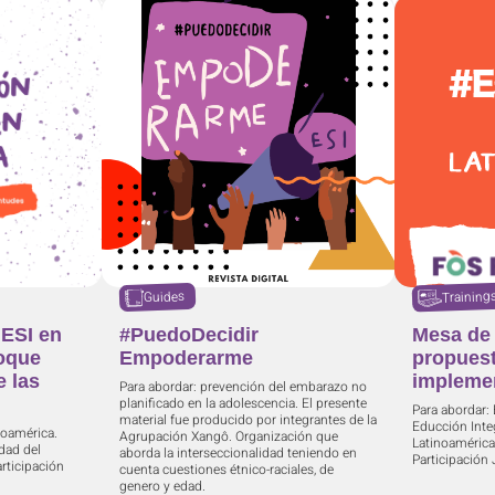
Training
Guides
 ESI en
#PuedoDecidir
Mesa de 
foque
Empoderarme
propuest
e las
implemen
Para abordar: prevención del embarazo no
planificado en la adolescencia. El presente
Para abordar: 
material fue producido por integrantes de la
Educción Inte
noamérica.
Agrupación Xangô. Organización que
Latinoamérica
dad del
aborda la interseccionalidad teniendo en
Participación 
articipación
cuenta cuestiones étnico-raciales, de
genero y edad.