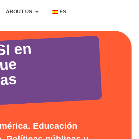
ABOUT US
ES
SI en
que
las
américa. Educación
. Políticas públicas y