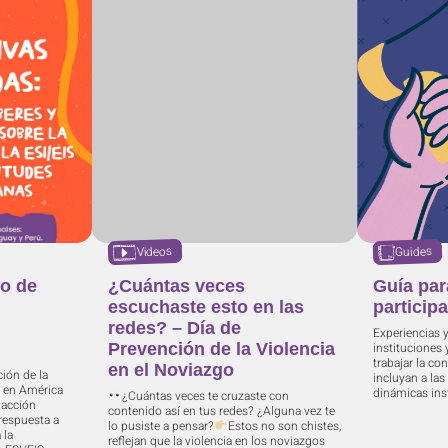
Videos
Guides
o de
¿Cuántas veces
Guía par
,
escuchaste esto en las
participa
redes? – Día de
Experiencias 
Prevención de la Violencia
instituciones
trabajar la co
en el Noviazgo
ción de la
incluyan a las
S en América
dinámicas inst
¿Cuántas veces te cruzaste con
 acción
contenido así en tus redes? ¿Alguna vez te
respuesta a
lo pusiste a pensar?
Estos no son chistes,
 la
reflejan que la violencia en los noviazgos