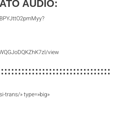
ATO AUDIO:
DvBPYJttO2pmMyy?
GQdWQGJoDQKZhK7zl/view
:::::::::::::::::::::::::::::::::
si-trans/» type=»big»