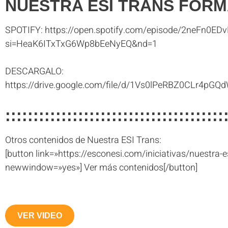
NUESTRA ESI TRANS FORM
SPOTIFY: https://open.spotify.com/episode/2neFn0E
si=HeaK6ITxTxG6Wp8bEeNyEQ&nd=1
DESCARGALO:
https://drive.google.com/file/d/1Vs0lPeRBZ0CLr4p
:::::::::::::::::::::::::::::::::::::::
Otros contenidos de Nuestra ESI Trans:
[button link=»https://esconesi.com/iniciativas/nuestra-e
newwindow=»yes»] Ver más contenidos[/button]
VER VIDEO