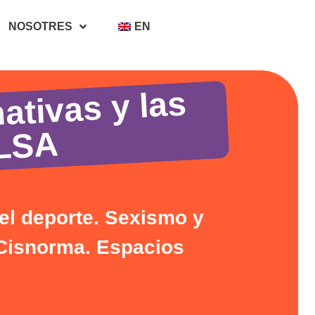
NOSOTRES
EN
 no nor
y las
 LSA
el deporte. Sexismo y
 Cisnorma. Espacios