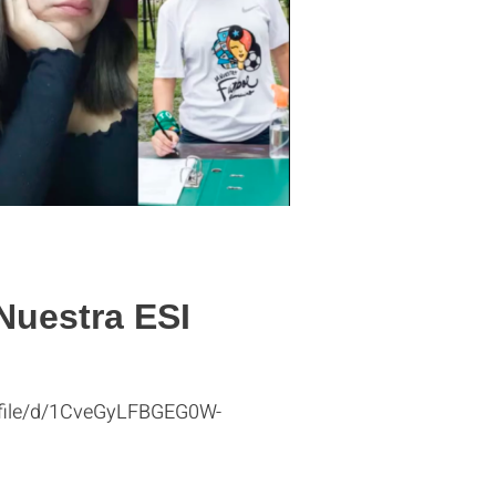
Nuestra ESI
/file/d/1CveGyLFBGEG0W-