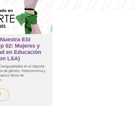
Nuestra ESI
p 02: Mujeres y
ad en Educación
con LSA)
 Desigualdades en el deporte.
es de género. Heteronorma y
acios libres de
n.