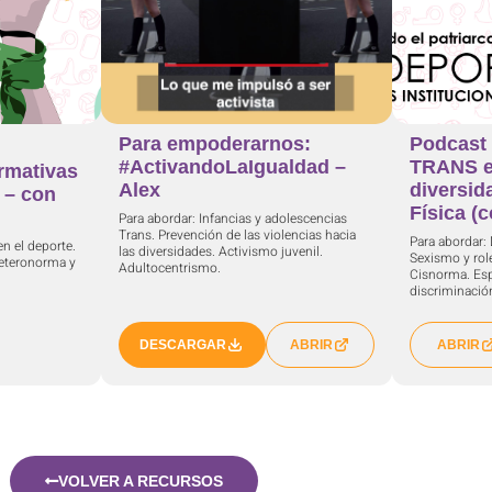
Para empoderarnos:
Podcast 
#ActivandoLaIgualdad –
TRANS e
rmativas
Alex
diversid
s – con
Física (
Para abordar: Infancias y adolescencias
Trans. Prevención de las violencias hacia
Para abordar:
n el deporte.
las diversidades. Activismo juvenil.
Sexismo y rol
Heteronorma y
Adultocentrismo.
Cisnorma. Esp
discriminació
DESCARGAR
ABRIR
ABRIR
VOLVER A RECURSOS