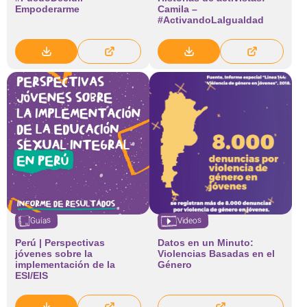
Empoderarme
Camila –
#ActivandoLaIgualdad
Videos
Guías
Perú | Perspectivas
Datos en un Minuto:
jóvenes sobre la
Violencias Basadas en el
implementación de la
Género
ESI/EIS