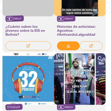
Videos
Videos
¿Cuánto saben los
Historias de activistas:
jóvenes sobre la EIS en
Agostina-
Bolivia?
#ActivandoLaIgualdad
Videos
Podcast