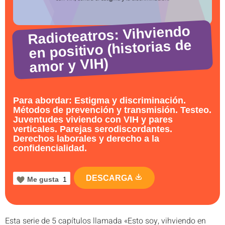
Radioteatros: Vihviendo
en positivo (historias de
amor y VIH)
Para abordar: Estigma y discriminación.
Métodos de prevención y transmisión. Testeo.
Juventudes viviendo con VIH y pares
verticales. Parejas serodiscordantes.
Derechos laborales y derecho a la
confidencialidad.
DESCARGA
Me gusta
1
Esta serie de 5 capítulos llamada «Esto soy, vihviendo en