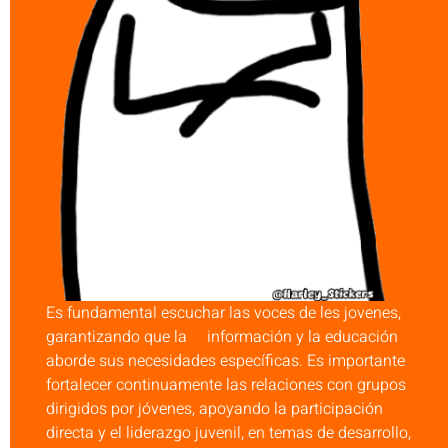
Es fundamental escuchar las voces de les jovenes,
garantizando que la información y la educación
aborde sus necesidades específicas. Es importante
fortalecer continuamente las relaciones con grupos
dirigidos por jóvenes, apoyando la participación
directa y el liderazgo juvenil, en temas de desarrollo,