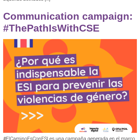
Communication campaign:
#ThePathIsWithCSE
#ElCaminoEsConESI es una campaña generada en el marco