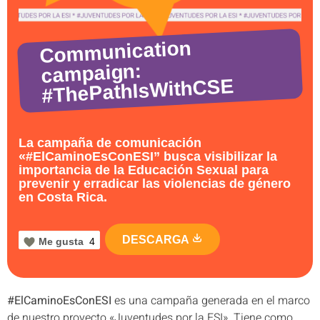
Communication
campaign:
#ThePathIsWithCSE
La campaña de comunicación
«#ElCaminoEsConESI” busca visibilizar la
importancia de la Educación Sexual para
prevenir y erradicar las violencias de género
en Costa Rica.
DESCARGA
Me gusta
4
#ElCaminoEsConESI
es una campaña generada en el marco
de nuestro proyecto «Juventudes por la ESI». Tiene como