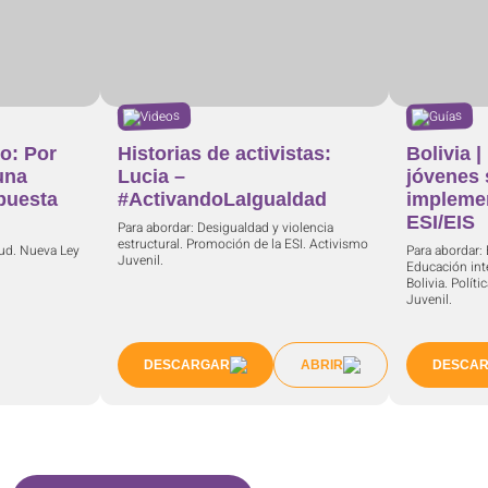
Videos
Guías
o: Por
Historias de activistas:
Bolivia 
una
Lucia –
jóvenes 
puesta
#ActivandoLaIgualdad
implemen
ESI/EIS
Para abordar: Desigualdad y violencia
estructural. Promoción de la ESI. Activismo
lud. Nueva Ley
Para abordar:
Juvenil.
Educación int
Bolivia. Políti
Juvenil.
DESCARGAR
ABRIR
DESCA