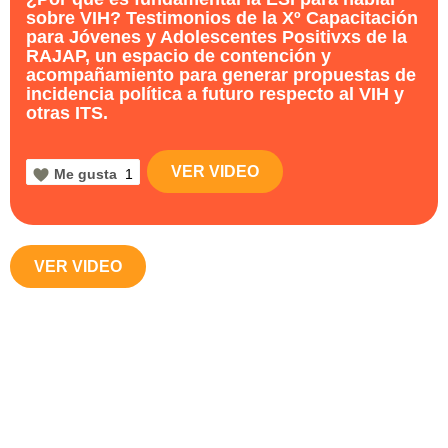
sobre VIH? Testimonios de la Xº Capacitación
para Jóvenes y Adolescentes Positivxs de la
RAJAP, un espacio de contención y
acompañamiento para generar propuestas de
incidencia política a futuro respecto al VIH y
otras ITS.
VER VIDEO
Me gusta
1
VER VIDEO