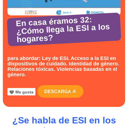
En casa éramos 32:
¿Cómo llega la ESI a los
hogares?
para abordar: Ley de ESI. Acceso a la ESI en
dispositivos de cuidado. Identidad de género.
Relaciones tóxicas. Violencias basadas en el
género.
DESCARGA
Me gusta
¿Se habla de ESI en los