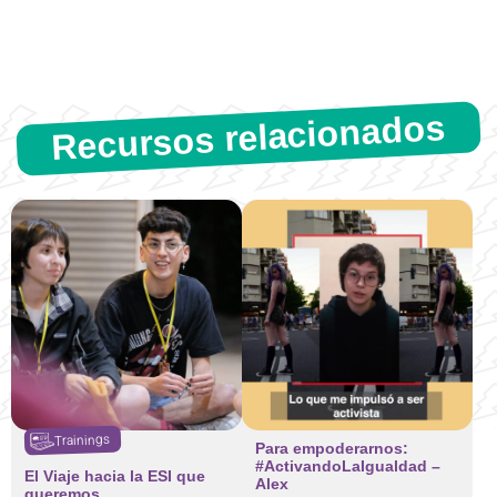
Recursos relacionados
Trainings
Para empoderarnos:
#ActivandoLaIgualdad –
El Viaje hacia la ESI que
Alex
queremos