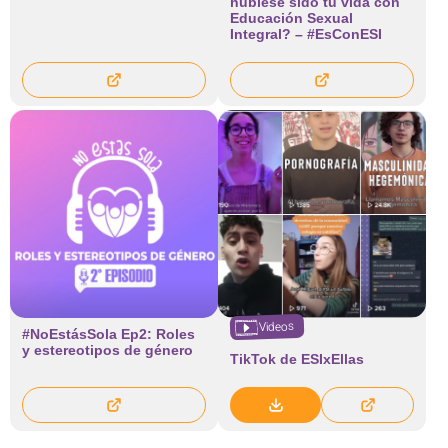
hubiese sido tu vida con
Educación Sexual
Integral? – #EsConESI
Videos
#NoEstásSola Ep2: Roles
y estereotipos de género
TikTok de ESIxEllas