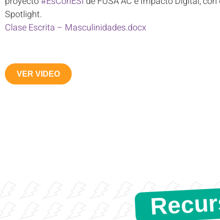
proyecto
#EsConESI
de FUSA AC e Impacto Digital, con e
Spotlight.
Clase Escrita – Masculinidades.docx
VER VIDEO
Recur