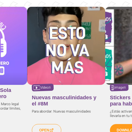
Videos
Images
Sola
ero
Nuevas masculinidades y
Stickers
el #8M
para hab
. Marco legal
rdar límites,
Para abordar: Nuevas masculinidades
¿Estás activan
llevarla en tu
OPEN
DOWNL