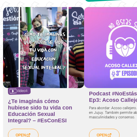
Videos
Podcast #NoEstás
Ep3: Acoso Callej
¿Te imaginás cómo
hubiese sido tu vida con
Para abordar: Acoso callejero
en Jujuy. También permite abo
Educación Sexual
masculinidades y consenso.
Integral? – #EsConESI
OPEN
OPEN