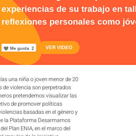
experiencias de su trabajo en ta
reflexiones personales como jóv
VER VIDEO
Me gusta
2
días una niña o joven menor de 20
s de violencia son perpetrados
meros pretendemos visualizar las
etivo de promover políticas
violencias basadas en el género y
s de la Plataforma Desarmarnos
del Plan ENIA, en el marco del