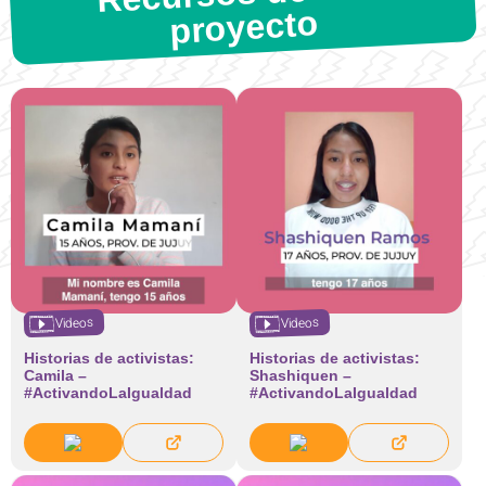
proyecto
Videos
Videos
Historias de activistas:
Historias de activistas:
Camila –
Shashiquen –
#ActivandoLaIgualdad
#ActivandoLaIgualdad