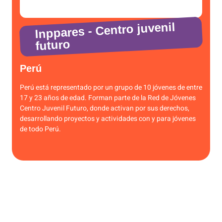
Inppares - Centro juvenil
futuro
Perú
Perú está representado por un grupo de 10 jóvenes de entre
17 y 23 años de edad. Forman parte de la Red de Jóvenes
Centro Juvenil Futuro, donde activan por sus derechos,
desarrollando proyectos y actividades con y para jóvenes
de todo Perú.