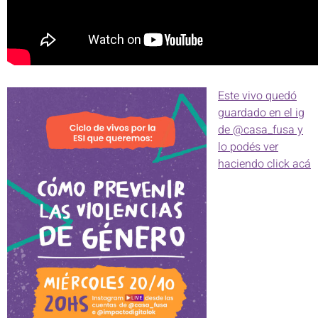
Este vivo quedó
guardado en el ig
de @casa_fusa y
lo podés ver
haciendo click acá